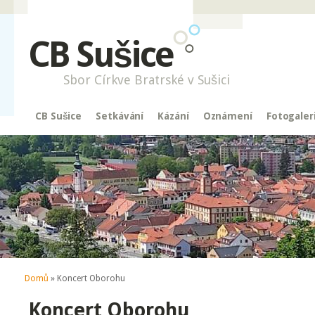
CB Sušice
Sbor Církve Bratrské v Sušici
CB Sušice
Setkávání
Kázání
Oznámení
Fotogaler
Jste zde
Domů
» Koncert Oborohu
Koncert Oborohu