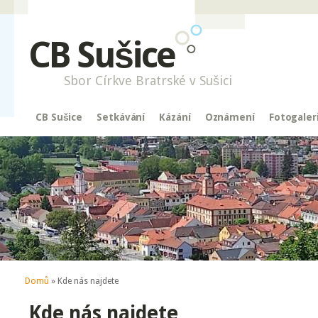
CB Sušice
Sbor Církve Bratrské v Sušici
CB Sušice
Setkávání
Kázání
Oznámení
Fotogaler
Jste zde
Domů
» Kde nás najdete
Kde nás najdete