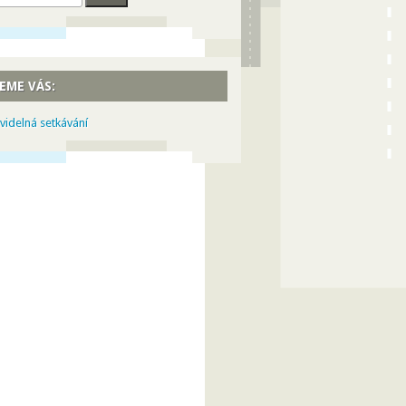
EME VÁS:
videlná setkávání