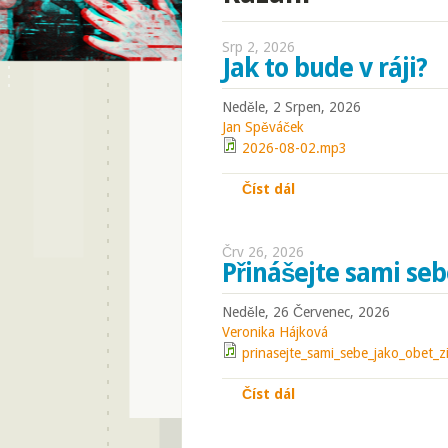
Srp 2, 2026
Jak to bude v ráji?
Neděle, 2 Srpen, 2026
Jan Spěváček
2026-08-02.mp3
Číst dál
Jak to bude v ráji?
Črv 26, 2026
Přinášejte sami seb
Neděle, 26 Červenec, 2026
Veronika Hájková
prinasejte_sami_sebe_jako_obet_
Číst dál
Přinášejte sami sebe 