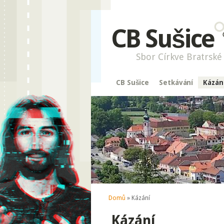
CB Sušice
Sbor Církve Bratrské 
CB Sušice
Setkávání
Kázán
Jste zde
Domů
» Kázání
Kázání