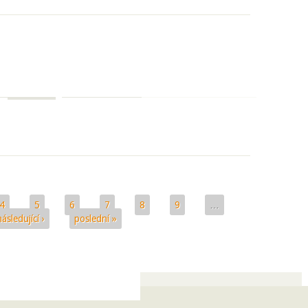
4
5
6
7
8
9
…
následující ›
poslední »