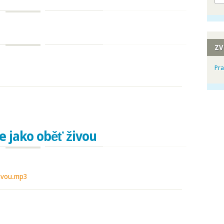
ZV
Pra
e jako oběť živou
zivou.mp3
jako oběť živou