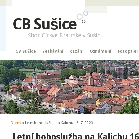
CB Sušice
Sbor Církve Bratrské v Sušici
CB Sušice
Setkávání
Kázání
Oznámení
Fotogaler
Jste zde
Domů
» Letní bohoslužba na Kalichu 16. 7. 2023
Letní bohoslužba na Kalichu 16.