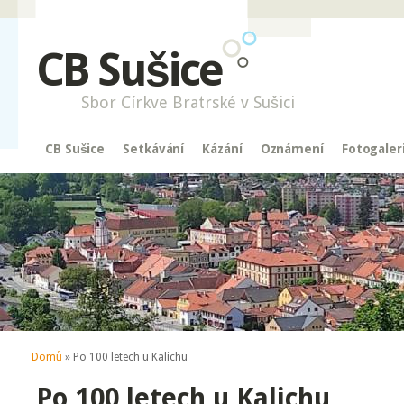
CB Sušice
Sbor Církve Bratrské v Sušici
CB Sušice
Setkávání
Kázání
Oznámení
Fotogaler
Jste zde
Domů
» Po 100 letech u Kalichu
Po 100 letech u Kalichu