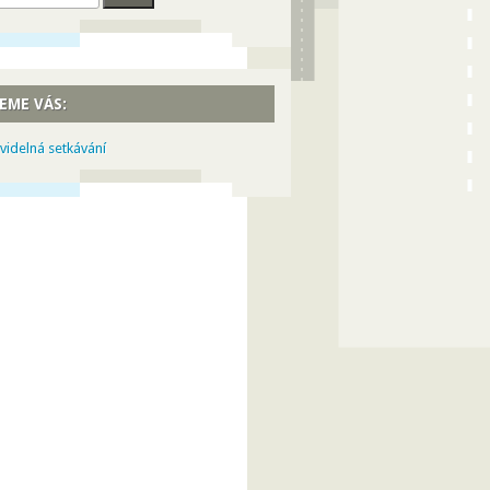
EME VÁS:
videlná setkávání