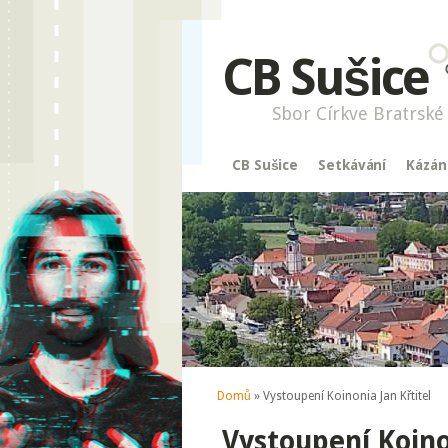
CB Sušice
Sbor Církve Bratrské 
CB Sušice
Setkávání
Kázán
Jste zde
Domů
» Vystoupení Koinonia Jan Křtitel
Vystoupení Koinon