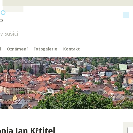
v Sušici
í
Oznámení
Fotogalerie
Kontakt
ia Jan Křtitel
Hl