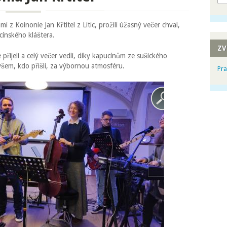
mi z Koinonie Jan Křtitel z Litic, prožili úžasný večer chval,
cínského kláštera.
ZV
přijeli a celý večer vedli, díky kapucínům ze sušického
 všem, kdo přišli, za výbornou atmosféru.
Pra