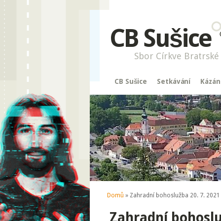
CB Sušice
Sbor Církve Bratrské 
CB Sušice
Setkávání
Kázán
Jste zde
Domů
» Zahradní bohoslužba 20. 7. 2021
Zahradní bohoslu