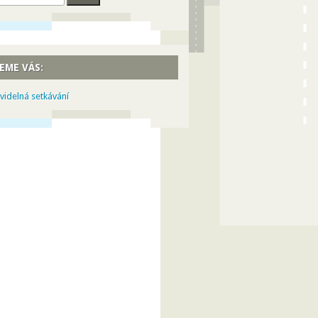
EME VÁS:
videlná setkávání