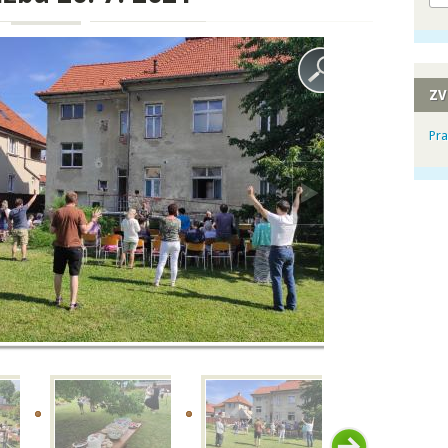
ZV
Pra