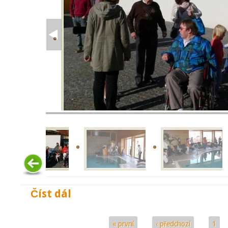
Číst dál
Křest Romana Pajera
« první
‹ předchozí
1
Stránky