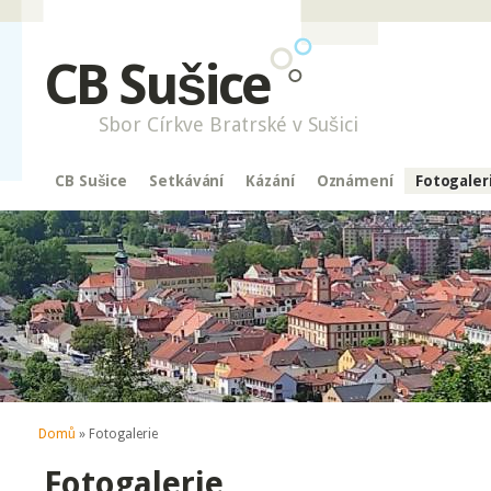
CB Sušice
Sbor Církve Bratrské v Sušici
CB Sušice
Setkávání
Kázání
Oznámení
Fotogaler
Jste zde
Domů
» Fotogalerie
Fotogalerie