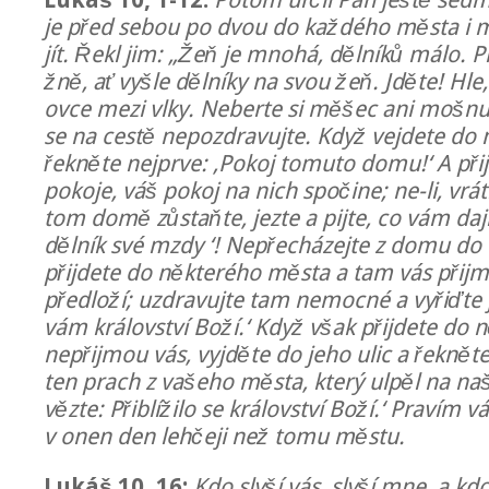
Lukáš 10, 1-12:
Potom určil Pán ještě sedm
je před sebou po dvou do každého města i 
jít. Řekl jim: „Žeň je mnohá, dělníků málo. 
žně, ať vyšle dělníky na svou žeň. Jděte! Hle
ovce mezi vlky. Neberte si měšec ani mošnu
se na cestě nepozdravujte. Když vejdete do
řekněte nejprve: ‚Pokoj tomuto domu!‘ A při
pokoje, váš pokoj na nich spočine; ne-li, vrát
tom domě zůstaňte, jezte a pijte, co vám daj
dělník své mzdy ‘! Nepřecházejte z domu do
přijdete do některého města a tam vás přijm
předloží; uzdravujte tam nemocné a vyřiďte ji
vám království Boží.‘ Když však přijdete do
nepřijmou vás, vyjděte do jeho ulic a řekněte
ten prach z vašeho města, který ulpěl na na
vězte: Přiblížilo se království Boží.‘ Praví
v onen den lehčeji než tomu městu.
Lukáš 10, 16:
Kdo slyší vás, slyší mne, a k