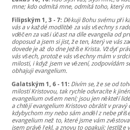
mne; kdo odmítá mne, odmítá toho, který mě
Filipským 1, 3 - 7:
Děkuji Bohu svému při k
vás a v každé modlitbě za vás všechny s rad
vděčen za vaši účast na díle evangelia od p
doposud a jsem si jist, že ten, který ve vás za
dovede je až do dne Ježíše Krista. Vždyť pr
vás všech, protože vás všechny mám v srdci
milosti, i když jsem ve vězení, zodpovídám 
obhajuji evangelium.
Galatským 1, 6 - 11:
Divím se, že se od toh
milostí Kristovou, tak rychle odvracíte k jiné
evangelium ovšem není; jsou jen někteří lidé,
a chtějí evangelium Kristovo obrátit v pravý 
kdybychom my nebo sám anděl z nebe přišel 
evangelium než to, které jsme vám zvěstovali
jsem právě řekl, a znovu to opakuji: Jestliže