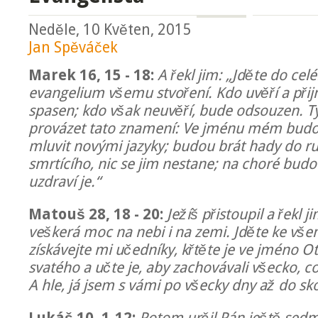
Neděle, 10 Květen, 2015
Jan Spěváček
Marek 16, 15 - 18:
A řekl jim: „Jděte do cel
evangelium všemu stvoření. Kdo uvěří a přij
spasen; kdo však neuvěří, bude odsouzen. Ty
provázet tato znamení: Ve jménu mém bud
mluvit novými jazyky; budou brát hady do ruky
smrtícího, nic se jim nestane; na choré budo
uzdraví je.“
Matouš 28, 18 - 20:
Ježíš přistoupil a řekl j
veškerá moc na nebi i na zemi. Jděte ke v
získávejte mi učedníky, křtěte je ve jméno Ot
svatého a učte je, aby zachovávali všecko, c
A hle, já jsem s vámi po všecky dny až do sk