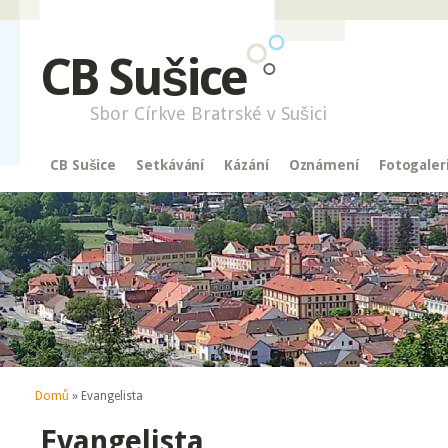
CB Sušice
Sbor Církve Bratrské v Sušici
CB Sušice
Setkávání
Kázání
Oznámení
Fotogaler
Jste zde
Domů
» Evangelista
Evangelista