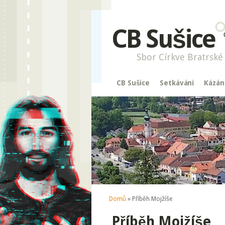
CB Sušice
Sbor Církve Bratrské 
CB Sušice
Setkávání
Kázán
Jste zde
Domů
» Příběh Mojžíše
Příběh Mojžíše