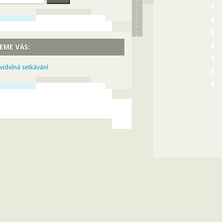
EME VÁS:
videlná setkávání