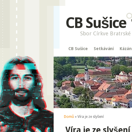
CB Sušice
Sbor Církve Bratrské 
CB Sušice
Setkávání
Kázán
Jste zde
Domů
» Víra je ze slyšení
Víra je ze slyšení