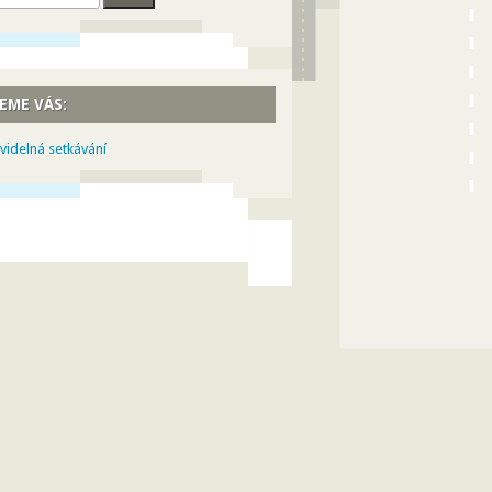
EME VÁS:
videlná setkávání