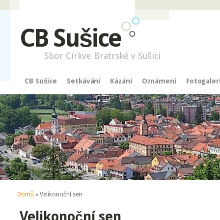
CB Sušice
Sbor Církve Bratrské v Sušici
CB Sušice
Setkávání
Kázání
Oznámení
Fotogaler
Jste zde
Domů
» Velikonoční sen
Velikonoční sen