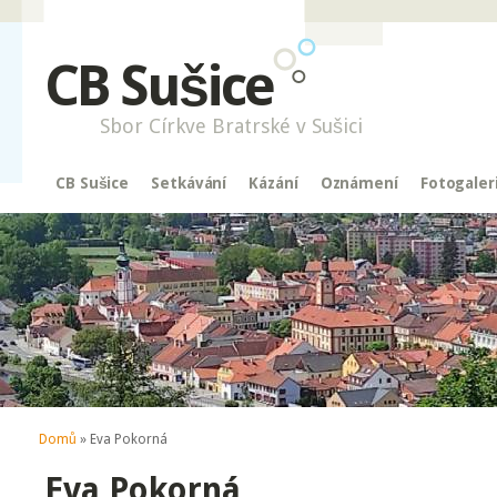
CB Sušice
Sbor Církve Bratrské v Sušici
CB Sušice
Setkávání
Kázání
Oznámení
Fotogaler
Jste zde
Domů
» Eva Pokorná
Eva Pokorná