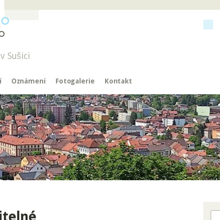
v Sušici
í
Oznámení
Fotogalerie
Kontakt
itelné
Hl