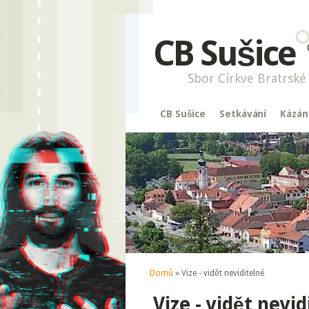
CB Sušice
Sbor Církve Bratrské 
CB Sušice
Setkávání
Kázán
Jste zde
Domů
» Vize - vidět neviditelné
Vize - vidět nevid