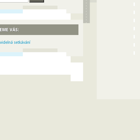
EME VÁS:
videlná setkávání