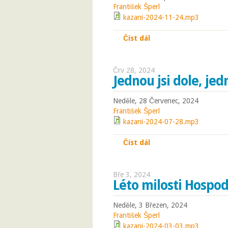
František Šperl
kazani-2024-11-24.mp3
Číst dál
Jaká má být bohosluž
Črv 28, 2024
Jednou jsi dole, je
Neděle, 28 Červenec, 2024
František Šperl
kazani-2024-07-28.mp3
Číst dál
Jednou jsi dole, jedn
Bře 3, 2024
Léto milosti Hospo
Neděle, 3 Březen, 2024
František Šperl
kazani-2024-03-03.mp3