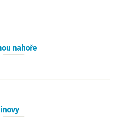
ba
dnou nahoře
ou nahoře
dinovy