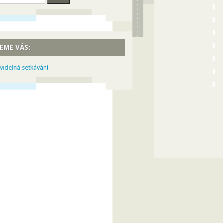
EME VÁS:
videlná setkávání