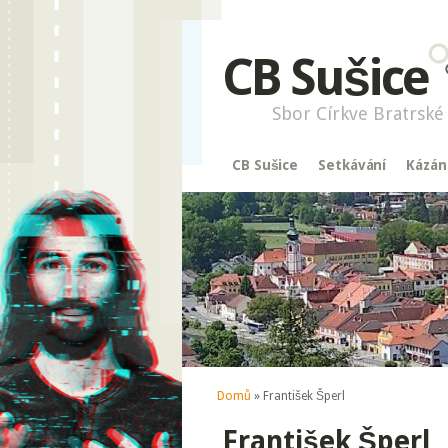
CB Sušice
Sbor Církve Bratrské 
CB Sušice
Setkávání
Kázán
Jste zde
Domů
» František Šperl
František Šperl