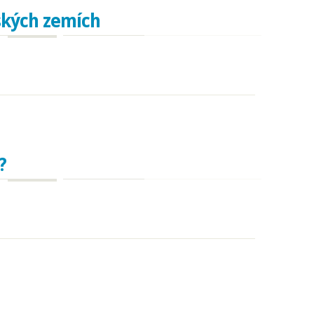
rských zemích
kých zemích
?