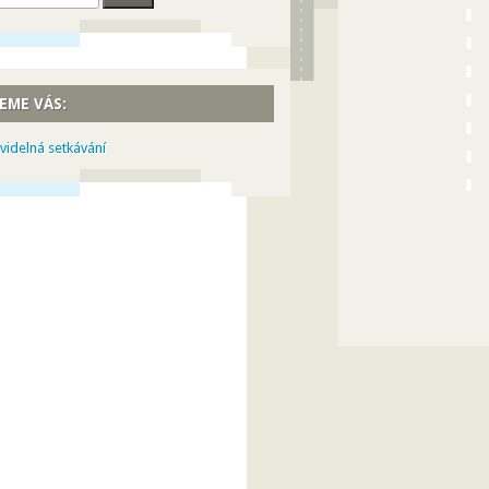
EME VÁS:
videlná setkávání