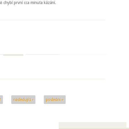
ě chybí první cca minuta kázání.
2
následující ›
poslední »