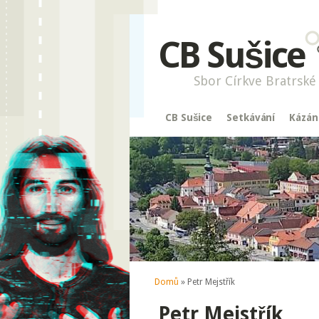
CB Sušice
Sbor Církve Bratrské 
CB Sušice
Setkávání
Kázán
Jste zde
Domů
» Petr Mejstřík
Petr Mejstřík