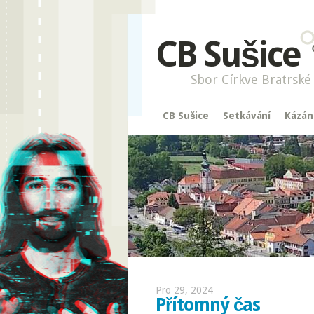
CB Sušice
Sbor Církve Bratrské 
CB Sušice
Setkávání
Kázán
Pro 29, 2024
Přítomný čas