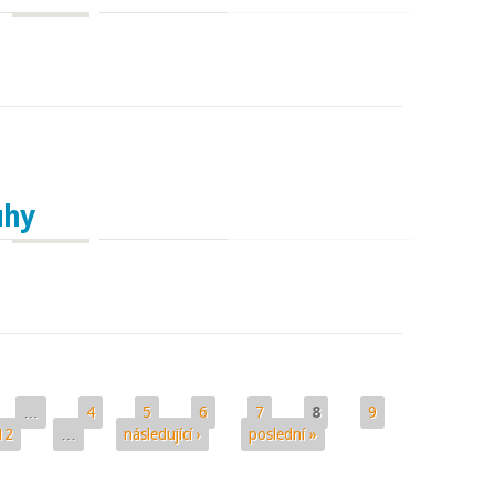
uhy
y
…
4
5
6
7
8
9
12
…
následující ›
poslední »