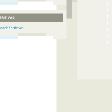
EME VÁS:
videlná setkávání