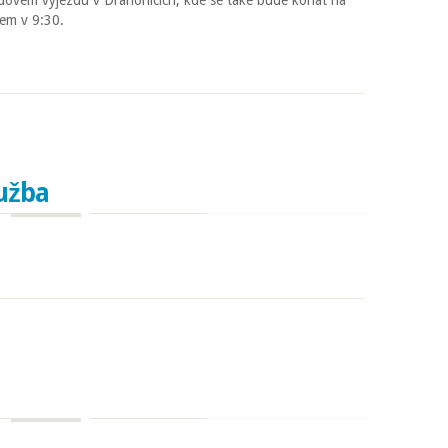
dovém výjezdu v Drahonicich, kde se také bude konat na
em v 9:30.
 Sušici bohoslužba.
užba
ba