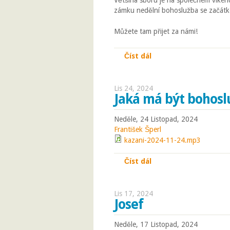
Většina sboru je na společném víken
zámku nedělní bohoslužba se začátk
Můžete tam přijet za námi!
Číst dál
V neděli 1. 12. není v
Lis 24, 2024
Jaká má být bohosl
Neděle, 24 Listopad, 2024
František Šperl
kazani-2024-11-24.mp3
Číst dál
Jaká má být bohosluž
Lis 17, 2024
Josef
Neděle, 17 Listopad, 2024