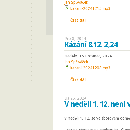
Jan Spěváček
kazani-20241215.mp3
Číst dál
Kdo jsi bez hříchu...
Pro 8, 2024
Kázání 8.12. 2,24
Neděle, 15 Prosinec, 2024
Jan Spěváček
kazani-20241208.mp3
Číst dál
Kázání 8.12. 2,24
Lis 26, 2024
V neděli 1. 12. není
V neděli 1. 12. se ve sborovém dom