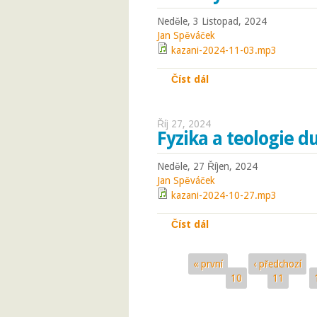
Neděle, 3 Listopad, 2024
Jan Spěváček
kazani-2024-11-03.mp3
Číst dál
Dušičky
Říj 27, 2024
Fyzika a teologie d
Neděle, 27 Říjen, 2024
Jan Spěváček
kazani-2024-10-27.mp3
Číst dál
Fyzika a teologie duh
« první
‹ předchozí
Stránky
10
11