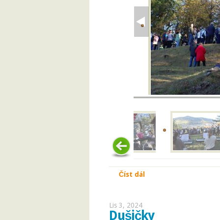
Číst dál
Po 100 letech u Kalic
Lis 3, 2024
Dušičky