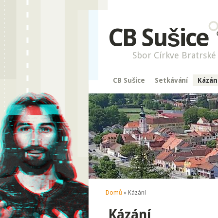
CB Sušice
Sbor Církve Bratrské 
CB Sušice
Setkávání
Kázán
Jste zde
Domů
» Kázání
Kázání