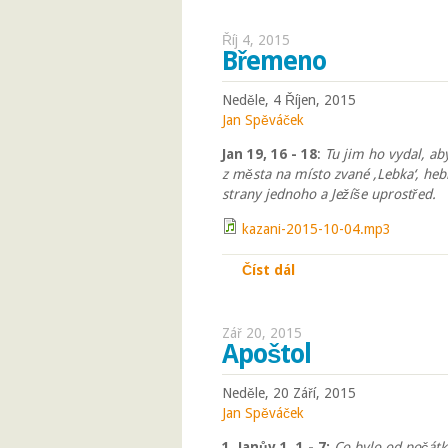
Říj 4, 2015
Břemeno
Neděle, 4 Říjen, 2015
Jan Spěváček
Jan 19, 16 - 18
:
Tu jim ho vydal, aby
z města na místo zvané ‚Lebka‘, hebr
strany jednoho a Ježíše uprostřed.
kazani-2015-10-04.mp3
Číst dál
Břemeno
Zář 20, 2015
Apoštol
Neděle, 20 Září, 2015
Jan Spěváček
1. Janův 1, 1 - 7:
Co bylo od počátku