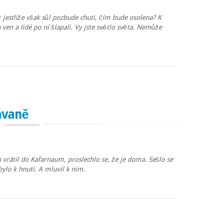
; jestliže však sůl pozbude chuti, čím bude osolena? K
 ven a lidé po ní šlapali. Vy jste světlo světa. Nemůže
boru?
ávaně
 vrátil do Kafarnaum, proslechlo se, že je doma. Sešlo se
bylo k hnutí. A mluvil k nim.
aně