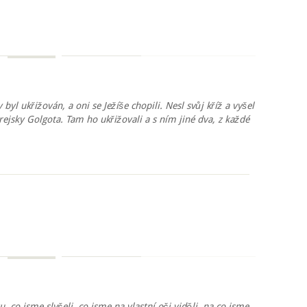
 byl ukřižován, a oni se Ježíše chopili. Nesl svůj kříž a vyšel
ejsky Golgota. Tam ho ukřižovali a s ním jiné dva, z každé
, co jsme slyšeli, co jsme na vlastní oči viděli, na co jsme