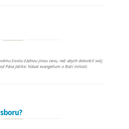
e ze všech sil
svému životu žádnou jinou cenu, než abych dokončil svůj
 od Pána Ježíše: hlásat evangelium o Boží milosti.
 sboru?