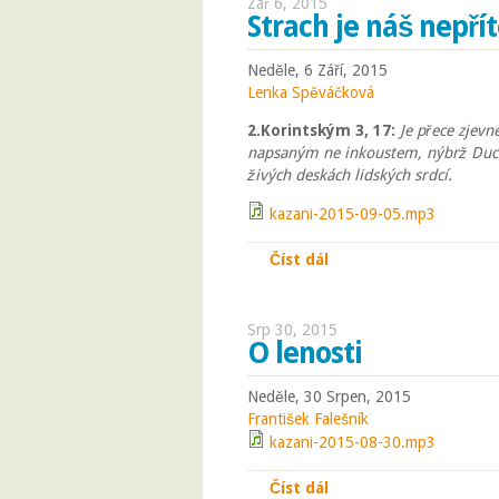
Zář 6, 2015
Strach je náš nepřít
Neděle, 6 Září, 2015
Lenka Spěváčková
2.Korintským 3, 17:
Je přece zjevné
napsaným ne inkoustem, nýbrž Duc
živých deskách lidských srdcí.
kazani-2015-09-05.mp3
Číst dál
Strach je náš nepřítel
Srp 30, 2015
O lenosti
Neděle, 30 Srpen, 2015
František Falešník
kazani-2015-08-30.mp3
Číst dál
O lenosti