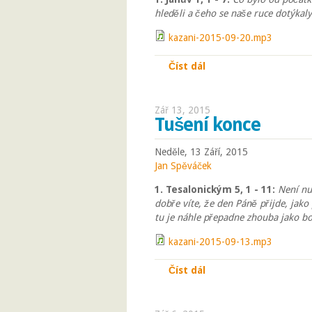
hleděli a čeho se naše ruce dotýkaly
kazani-2015-09-20.mp3
Číst dál
Apoštol
Zář 13, 2015
Tušení konce
Neděle, 13 Září, 2015
Jan Spěváček
1. Tesalonickým 5, 1 - 11:
Není nu
dobře víte, že den Páně přijde, jako 
tu je náhle přepadne zhouba jako bo
kazani-2015-09-13.mp3
Číst dál
Tušení konce