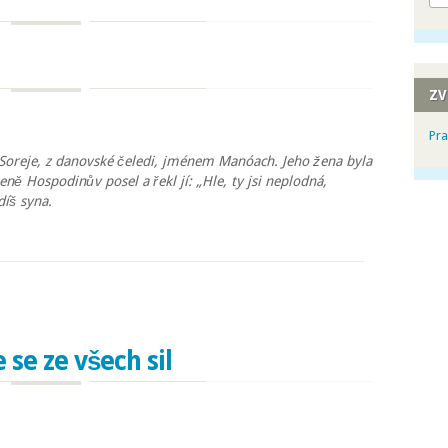
ZV
Pra
Soreje, z danovské čeledi, jménem Manóach. Jeho žena byla
eně Hospodinův posel a řekl jí: „Hle, ty jsi neplodná,
díš syna.
 se ze všech sil