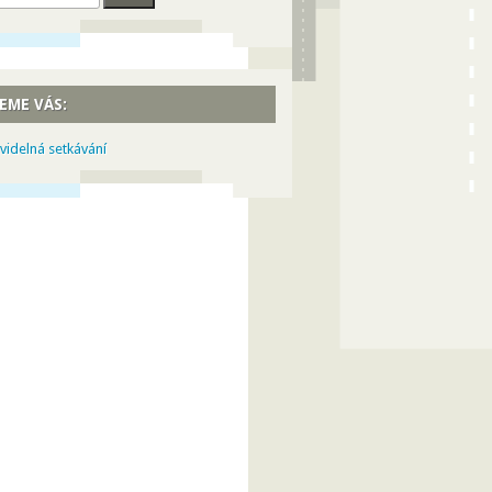
EME VÁS:
videlná setkávání