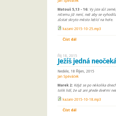
Jan Spěváček
Matouš 5,13 - 16:
Vy jste sůl země
ničemu již není, než aby se vyhodila
zůstat skryto město ležící na hoře.
kazani-2015-10-25.mp3
Číst dál
Má smysl chodit do s
Říj 18, 2015
Ježíš jedná neoček
Neděle, 18 Říjen, 2015
Jan Spěváček
Marek 2:
Když se po několika dnech
tolik lidí, že už ani přede dveřmi ne
kazani-2015-10-18.mp3
Číst dál
Ježíš jedná neočekáv