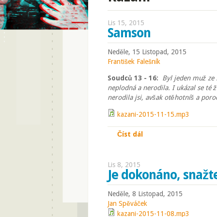
Lis 15, 2015
Samson
Neděle, 15 Listopad, 2015
František Falešník
Soudců 13 - 16:
Byl jeden muž ze 
neplodná a nerodila. I ukázal se té ž
nerodila jsi, avšak otěhotníš a poro
kazani-2015-11-15.mp3
Číst dál
Samson
Lis 8, 2015
Je dokonáno, snažte
Neděle, 8 Listopad, 2015
Jan Spěváček
kazani-2015-11-08.mp3