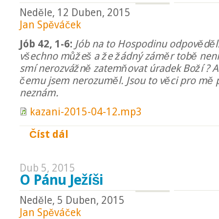
Neděle, 12 Duben, 2015
Jan Spěváček
Jób 42, 1-6:
Jób na to Hospodinu odpověděl
všechno můžeš a že žádný záměr tobě není 
smí nerozvážně zatemňovat úradek Boží ? An
čemu jsem nerozuměl. Jsou to věci pro mě př
neznám.
kazani-2015-04-12.mp3
Číst dál
Jak žít život
Dub 5, 2015
O Pánu Ježíši
Neděle, 5 Duben, 2015
Jan Spěváček