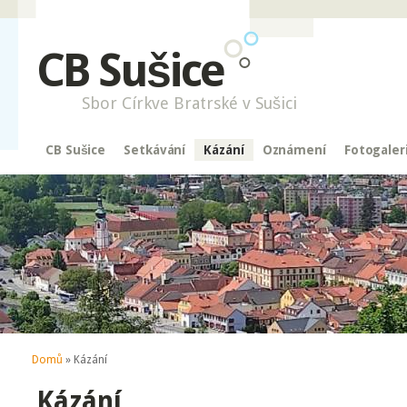
CB Sušice
Sbor Církve Bratrské v Sušici
CB Sušice
Setkávání
Kázání
Oznámení
Fotogaler
Jste zde
Domů
» Kázání
Kázání