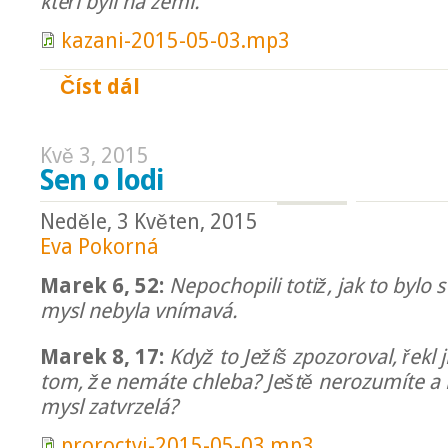
kteří byli na zemi.
kazani-2015-05-03.mp3
Číst dál
Mojžíš
Kvě 3, 2015
Sen o lodi
Neděle, 3 Květen, 2015
Eva Pokorná
Marek 6, 52:
Nepochopili totiž, jak to bylo s
mysl nebyla vnímavá.
Marek 8, 17:
Když to Ježíš zpozoroval, řekl 
tom, že nemáte chleba? Ještě nerozumíte a 
mysl zatvrzelá?
proroctvi-2015-05-03.mp3