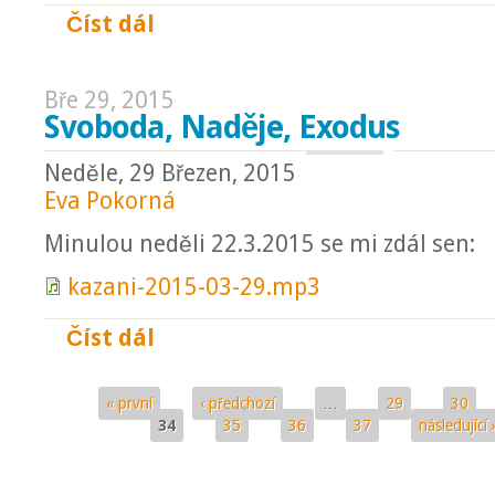
Číst dál
O odpuštění
Bře 29, 2015
Svoboda, Naděje, Exodus
Neděle, 29 Březen, 2015
Eva Pokorná
Minulou neděli 22.3.2015 se mi zdál sen:
kazani-2015-03-29.mp3
Číst dál
Svoboda, Naděje, Exodus
« první
‹ předchozí
…
29
30
Stránky
34
35
36
37
následující 