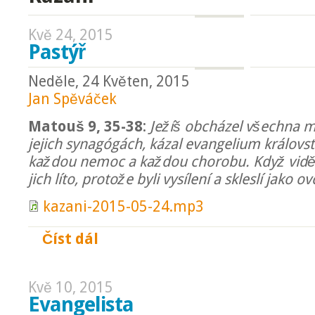
Kvě 24, 2015
Pastýř
Neděle, 24 Květen, 2015
Jan Spěváček
Matouš 9, 35-38
:
Ježíš obcházel všechna mě
jejich synagógách, kázal evangelium královst
každou nemoc a každou chorobu. Když viděl
jich líto, protože byli vysílení a skleslí jako o
kazani-2015-05-24.mp3
Číst dál
Pastýř
Kvě 10, 2015
Evangelista