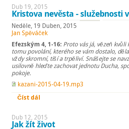
Dub 19, 2015
Kristova nevěsta - služebnosti v
Neděle, 19 Duben, 2015
Jan Spěváček
Efezským 4, 1-16:
Proto vás já, vězeň kvůli
tomu povolání, kterého se vám dostalo, děla
vždy skromní, tiší a trpěliví. Snášejte se nav
usilovně hleďte zachovat jednotu Ducha, sp
pokoje.
kazani-2015-04-19.mp3
Číst dál
Kristova nevěsta - služebnosti v těle Kristo
Dub 12, 2015
Jak žít život