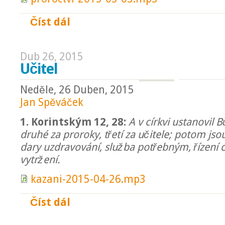
Číst dál
Sen o lodi
Dub 26, 2015
Učitel
Neděle, 26 Duben, 2015
Jan Spěváček
1. Korintským 12, 28:
A v církvi ustanovil 
druhé za proroky, třetí za učitele; potom js
dary uzdravování, služba potřebným, řízení c
vytržení.
kazani-2015-04-26.mp3
Číst dál
Učitel