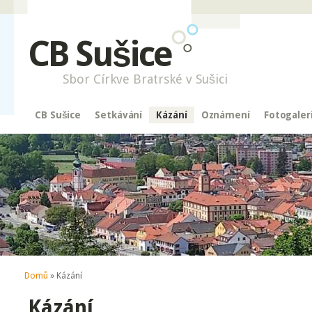
CB Sušice
Sbor Církve Bratrské v Sušici
CB Sušice
Setkávání
Kázání
Oznámení
Fotogaler
Jste zde
Domů
» Kázání
Kázání