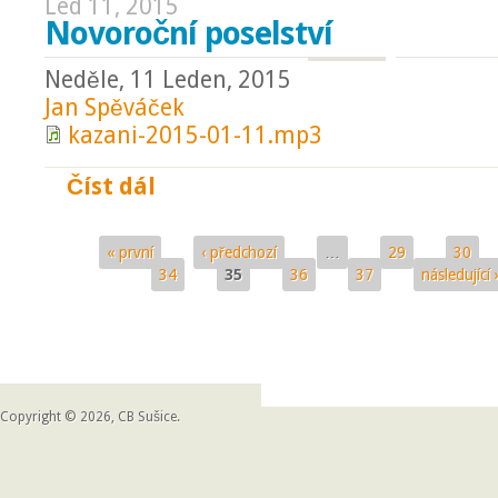
Led 11, 2015
Novoroční poselství
Neděle, 11 Leden, 2015
Jan Spěváček
kazani-2015-01-11.mp3
Číst dál
Novoroční poselství
« první
‹ předchozí
…
29
30
Stránky
34
35
36
37
následující 
Copyright © 2026, CB Sušice.