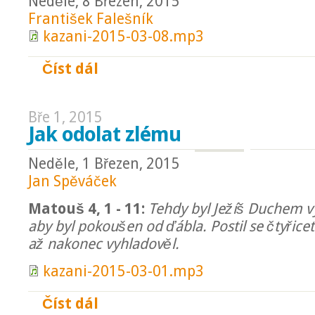
Neděle, 8 Březen, 2015
František Falešník
kazani-2015-03-08.mp3
Číst dál
Zpátky ke kořenům
Bře 1, 2015
Jak odolat zlému
Neděle, 1 Březen, 2015
Jan Spěváček
Matouš 4, 1 - 11:
Tehdy byl Ježíš Duchem v
aby byl pokoušen od ďábla. Postil se čtyřicet 
až nakonec vyhladověl.
kazani-2015-03-01.mp3
Číst dál
Jak odolat zlému