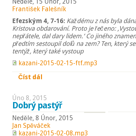
Neděle, 15 Únor, 2015
František Falešník
Efezským 4, 7-16:
Každému z nás byla dána
Kristova obdarování. Proto je řečeno: ‚Vystou
nepřátele, dal dary lidem.‘ Co jiného znamená
předtím sestoupil dolů na zem? Ten, který ses
tentýž, který také vystoup
kazani-2015-02-15-ftf.mp3
Číst dál
Patero služebností
Úno 8, 2015
Dobrý pastýř
Neděle, 8 Únor, 2015
Jan Spěváček
kazani-2015-02-08.mp3